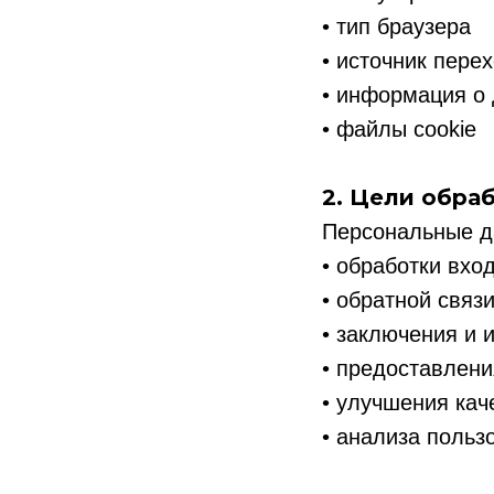
• тип браузера
• источник пере
• информация о 
• файлы cookie
2. Цели обра
Персональные д
• обработки вхо
• обратной связ
• заключения и 
• предоставлени
• улучшения кач
• анализа польз