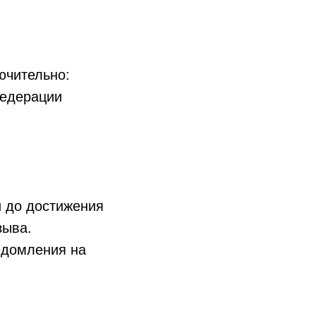
ючительно:
Федерации
и до достижения
зыва.
едомления на