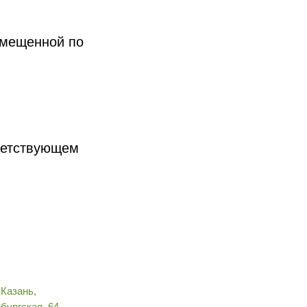
змещенной по
тветствующем
. Казань,
бургская, 64