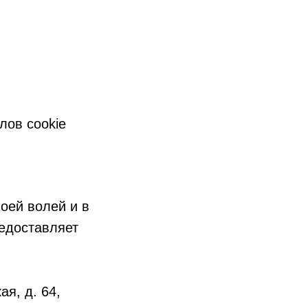
лов cookie
воей волей и в
редоставляет
ая, д. 64,