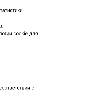
татистики
а,
огии cookie для
соответствии с