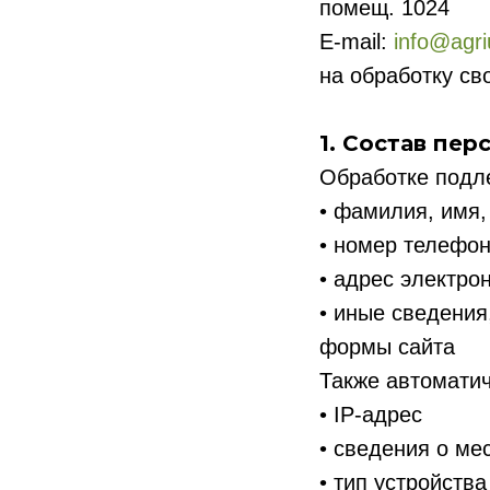
помещ. 1024
E-mail:
info@agr
на обработку св
1. Состав пе
Обработке подл
• фамилия, имя,
• номер телефо
• адрес электро
• иные сведени
формы сайта
Также автоматич
• IP-адрес
• сведения о м
• тип устройства