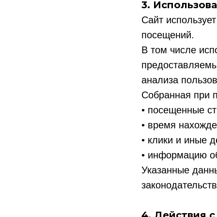
3. Использов
Сайт использует
посещений.
В том числе исп
предоставляемый
анализа пользов
Собранная при 
• посещенные с
• время нахожде
• клики и иные 
• информацию о
Указанные данны
законодательст
4. Действия 